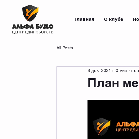
Главная
О клубе
Но
All Posts
8 дек. 2021 г.
0 мин. чте
План ме