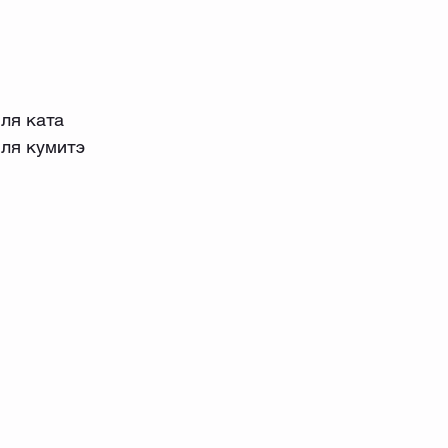
ля ката
ля кумитэ