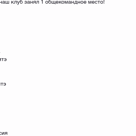
 наш клуб занял 1 общекомандное место!
а
итэ
итэ
сия