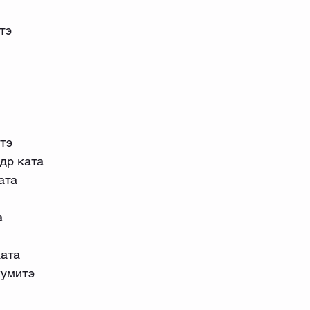
тэ
тэ
др ката
ата
а
ата
кумитэ