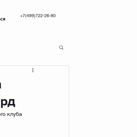
+7(499)722-26-80
ся
а
ард
го клуба 