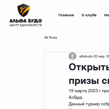
Главная
О клубе
Но
All Posts
alfabudo
20 мар. 2
Открыты
призы с
19 марта 2023 г пр
АсГард.
Данный турнир собр