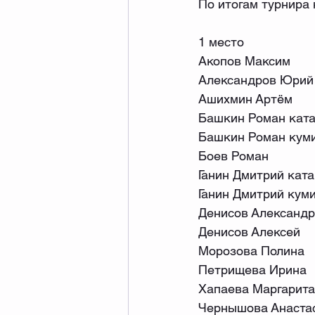
По итогам турнира
1 место
Акопов Максим
Александров Юрий
Ашихмин Артём
Башкин Роман кат
Башкин Роман кум
Боев Роман
Ганин Дмитрий ката
Ганин Дмитрий кум
Денисов Александр
Денисов Алексей
Морозова Полина
Петрищева Ирина
Хапаева Маргарита
Чернышова Анаста