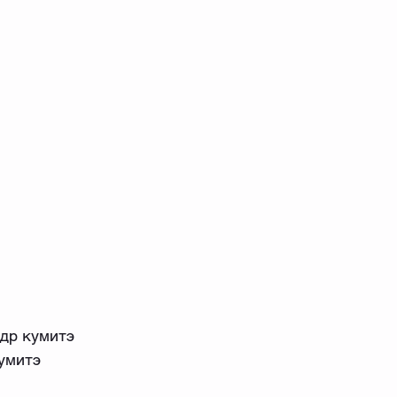
др кумитэ
умитэ