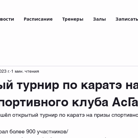
вости
Расписание
Тренеры
Залы
Записать
023 г.
1 мин. чтения
й турнир по каратэ н
портивного клуба АсГ
ошёл открытый турнир по каратэ на призы спортивно
ал более 900 участников/