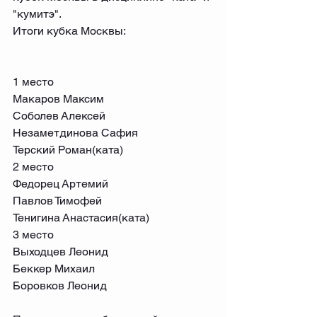
"кумитэ".
Итоги кубка Москвы:
⠀
1 место
Макаров Максим
Соболев Алексей
Незаметдинова Сафия
Терский Роман(ката)
2 место
Федорец Артемий
Павлов Тимофей
Тенигина Анастасия(ката)
3 место
Выходцев Леонид
Беккер Михаил
Боровков Леонид
⠀