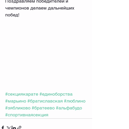
Поздравляем победителей и 
чемпионов делаем дальнейших 
побед!
#секциякарате
#единоборства
#марьино
#братиславская
#люблино
#зябликово
#братеево
#альфабудо
#спортивнаясекция