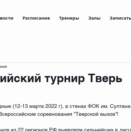
вости
Расписание
Тренеры
Залы
Записать
ения
ийский турнир Тверь
ые (12-13 марта 2022 г), в стенах ФОК им. Султана 
Всероссийские соревнования "Тверской вызов"!
енов из 22 регионов РФ выявляли сильнейших в дисц